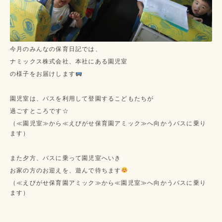
今月のみんなの保育日記では、
ナミックス株式会社、本社にある園児室
の様子をお届けします
園児室は、バスを利用して登園するこどもたちが
過ごすところです☆
（≪園児室≫から≪えびがせ保育園アミック≫へ向かうバスに乗り
ます）
また夕方、バスに乗って園児室へいき
お家の方のお迎えを、遊んで待ちます
（≪えびがせ保育園アミック≫から≪園児室≫へ向かうバスに乗り
ます）