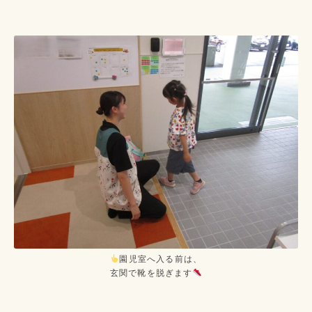
園児室へ入る前は、
玄関で靴を脱ぎます