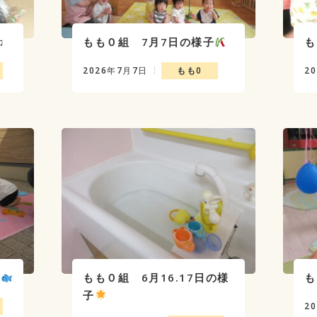
♫
もも０組 7月7日の様子
も
2026年7月7日
もも0
2
子
もも０組 6月16.17日の様
も
子
2