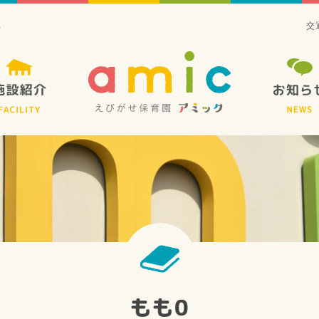
へ
交
もも0