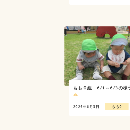
もも０組 6/1～6/3の様
2026年6月3日
もも0