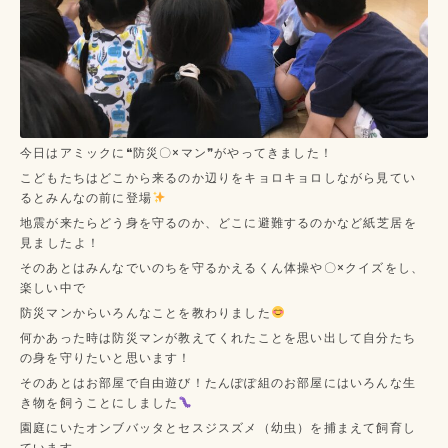
今日はアミックに❝防災〇×マン❞がやってきました！
こどもたちはどこから来るのか辺りをキョロキョロしながら見てい
るとみんなの前に登場
地震が来たらどう身を守るのか、どこに避難するのかなど
紙芝居を
見ましたよ！
そのあとはみんなでいのちを守るかえるくん体操や〇×クイズをし、
楽しい中で
防災マンからいろんなことを教わりました
何かあった時は防災マンが教えてくれたことを思い出して自分たち
の身を守りたいと思います！
そのあとはお部屋で自由遊び！たんぽぽ組のお部屋にはいろんな生
き物を飼うことにしました
園庭にいたオンブバッタとセスジスズメ（幼虫）を捕まえて飼育し
ています。